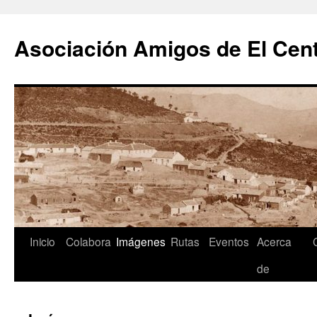
Saltar
al
Asociación Amigos de El Cent
contenido
Inicio
Colabora
Imágenes
Rutas
Eventos
Acerca
de