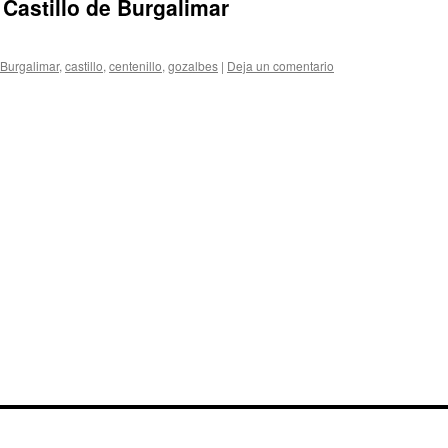
 Castillo de Burgalimar
Burgalimar
,
castillo
,
centenillo
,
gozalbes
|
Deja un comentario