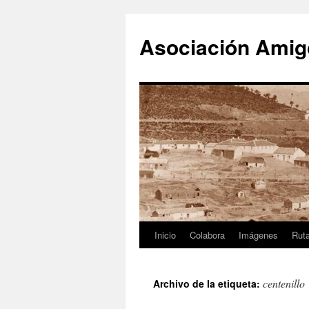
Saltar
al
Asociación Amigo
contenido
Inicio
Colabora
Imágenes
Rut
centenillo
Archivo de la etiqueta: