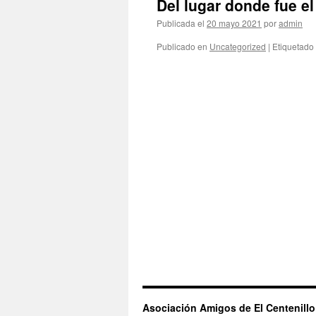
Del lugar donde fue el
Publicada el
20 mayo 2021
por
admin
Publicado en
Uncategorized
|
Etiquetado
Asociación Amigos de El Centenillo