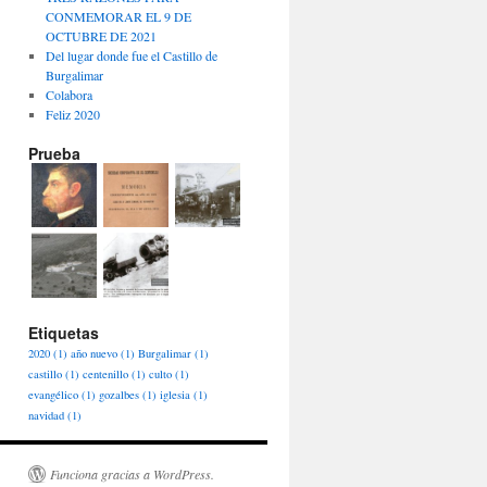
CONMEMORAR EL 9 DE
OCTUBRE DE 2021
Del lugar donde fue el Castillo de
Burgalimar
Colabora
Feliz 2020
Prueba
Etiquetas
2020
(1)
año nuevo
(1)
Burgalimar
(1)
castillo
(1)
centenillo
(1)
culto
(1)
evangélico
(1)
gozalbes
(1)
iglesia
(1)
navidad
(1)
Funciona gracias a WordPress.